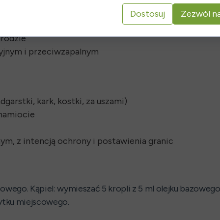
eńczeniu)
Dostosuj
Zezwól na
ntetycznych toksyn
grodzie
eryjnym i przeciwzapalnym
arstki, kark, kostki, za uszami)
namiocie
ym, z intencją ochrony i postawienia granic
zowego. Kąpiel: wymieszać 5 kropli z 5 ml olejku bazoweg
ytku miejscowego.