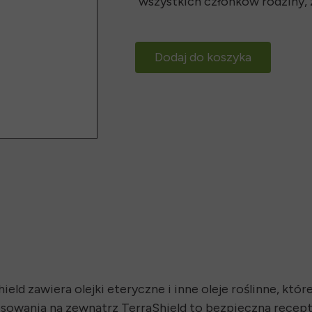
wszystkich członków rodziny, 
Dodaj do koszyka
eld zawiera olejki eteryczne i inne oleje roślinne, kt
osowania na zewnątrz TerraShield to bezpieczna recep