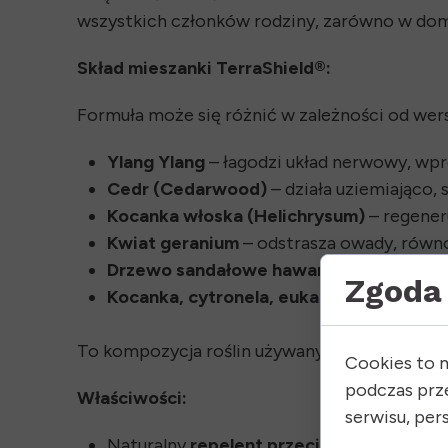
wszystkich członków rodziny, zarówno w domu
Skład mieszanki TerraShield®:
Formuła może się różnić w zależności od wersji
Ylang Ylang
– łagodzi układ nerwowy, wpr
Cedr (Cedarwood)
– działa uziemiająco,
Kocanka włoska (Helichrysum)
– regeneru
Kwiat geranium
– odstrasza owady, równ
Drzewo sandałowe hawańskie
– ochrania
Zgoda 
Kocanka, cytronela, eukaliptus, liść tymi
To kompozycja roślin używanych
tradycyjnie
Cookies to 
podczas prz
Właściwości:
serwisu, pers
Naturalny
repelent przeciw komarom, m