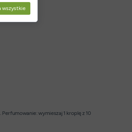
 wszystkie
o. Perfumowanie: wymieszaj 1 kroplę z 10