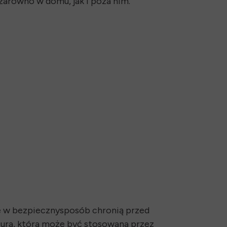
zarówno w domu, jak i poza nim.
óre w bezpiecznysposób chronią przed
tura, która może być stosowana przez