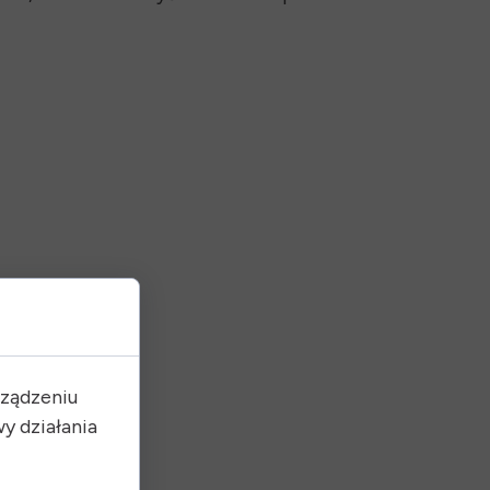
ia
rządzeniu
y działania