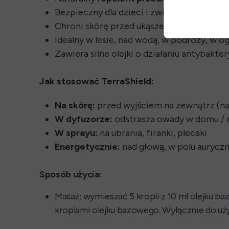
Bezpieczny dla dzieci i zwierząt (w rozci
Chroni skórę przed ukąszeniami – bez sy
Idealny w lesie, nad wodą, w podróży, w o
Zawiera silne olejki o działaniu antybakt
Jak stosować TerraShield:
Na skórę:
przed wyjściem na zewnątrz (nadg
W dyfuzorze:
odstrasza owady w domu / 
W sprayu:
na ubrania, firanki, plecaki
Energetycznie:
nad głową, w polu auryczn
Sposób użycia:
Masaż: wymieszać 5 kropli z 10 ml olejku ba
kroplami olejku bazowego. Wyłącznie do uż