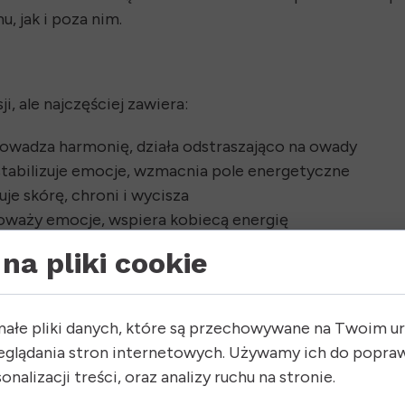
, jak i poza nim.
, ale najczęściej zawiera:
owadza harmonię, działa odstraszająco na owady
 stabilizuje emocje, wzmacnia pole energetyczne
je skórę, chroni i wycisza
oważy emocje, wspiera kobiecą energię
 energetycznie, wycisza i stabilizuje
na pliki cookie
anku, litsea, paczula, goździk, mięta pieprzowa, wanyl
 jako naturalne repelenty i amulety ochronne
.
małe pliki danych, które są przechowywane na Twoim u
eglądania stron internetowych. Używamy ich do popraw
onalizacji treści, oraz analizy ruchu na stronie.
eszkom, kleszczom, muchom