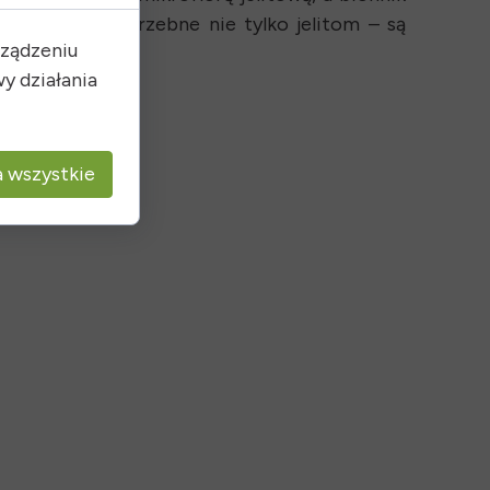
obiotyki są potrzebne nie tylko jelitom – są
rządzeniu
y działania
 wszystkie