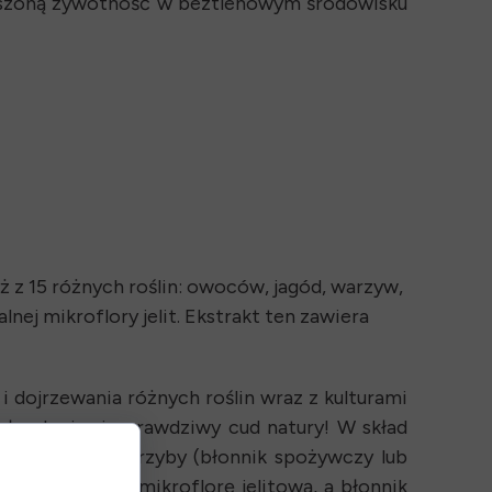
ększoną żywotność w beztlenowym środowisku
 z 15 różnych roślin: owoców, jagód, warzyw,
ej mikroflory jelit. Ekstrakt ten zawiera
 dojrzewania różnych roślin wraz z kulturami
łce kryje się prawdziwy cud natury! W skład
oce, jagody i grzyby (błonnik spożywczy lub
ko przywrócić mikroflorę jelitową, a błonnik