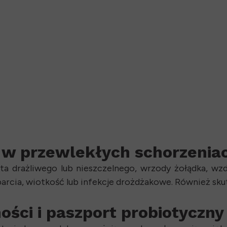
e w przewlekłych schorzenia
ita drażliwego lub nieszczelnego, wrzody żołądka, wzdę
rcia, wiotkość lub infekcje drożdżakowe. Również sku
ości i paszport probiotyczny