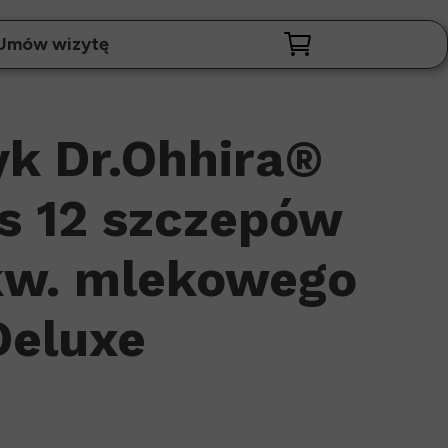
Umów wizytę
yk Dr.Ohhira®
s 12 szczepów
 kw. mlekowego
Deluxe