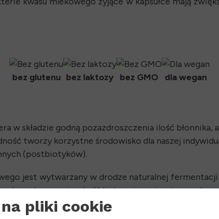
akterie kwasu mlekowego żyjące w kapsułce mają zwi
bez glutenu
bez laktozy
bez GMO
dla wegan
 w składzie godną pozazdroszczenia ilość błonnika, aż
ść tworzy korzystne środowisko dla naszej indywidualn
nnych (postbiotyków).
go jest wytwarzany w drodze naturalnej fermentacji i
a bez stosowania obróbki termicznej, zatem w kapsu
na pliki cookie
ch bakterii (probiotyków), jak również warzywa, ow
iotyki). Ten wyjątkowy japoński produkt pomoże szyb