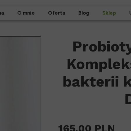
na
O mnie
Oferta
Blog
Sklep
Probiot
Komplek
bakterii
165,00 PLN