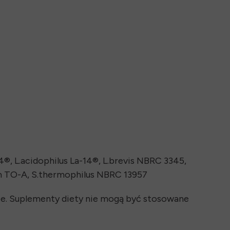
4®, L.acidophilus La-14®, L.brevis NBRC 3345,
um TO-A, S.thermophilus NBRC 13957
bie. Suplementy diety nie mogą być stosowane