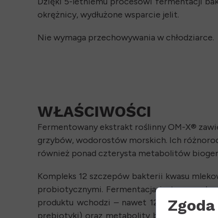
Dzięki 5-letniemu procesowi fermentacji b
okrężnicy, wydłużone wsparcie jelit.
Nie wymaga przechowywania w chłodziarce.
WŁAŚCIWOŚCI
Fermentowany ekstrakt roślinny OM-X® zawiera
grzybów, wodorostów morskich. Ich różnorodno
również ponad czterysta metabolitów bioge
Kompleks 12 szczepów bakterii kwasu mlekowe
probiotycznymi. Fermentacja jest prowadzon
Zgoda 
produktu wchodzi – nawet 12 rodzajów dobry
prebiotyki) oraz metabolity biogenne (postb