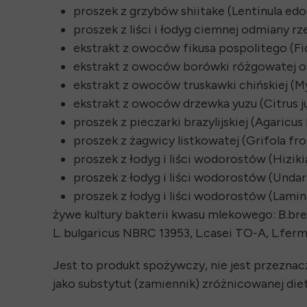
proszek z grzybów shiitake (Lentinula edo
proszek z liści i łodyg ciemnej odmiany rze
ekstrakt z owoców fikusa pospolitego (Ficu
ekstrakt z owoców borówki różgowatej oraz
ekstrakt z owoców truskawki chińskiej (Myr
ekstrakt z owoców drzewka yuzu (Citrus ju
proszek z pieczarki brazylijskiej (Agaricus
proszek z żagwicy listkowatej (Grifola fr
proszek z łodyg i liści wodorostów (Hiziki
proszek z łodyg i liści wodorostów (Undari
proszek z łodyg i liści wodorostów (Lamin
żywe kultury bakterii kwasu mlekowego: B.brev
L. bulgaricus NBRC 13953, L.casei TO-A, L.f
Jest to produkt spożywczy, nie jest przeznac
jako substytut (zamiennik) zróżnicowanej diet