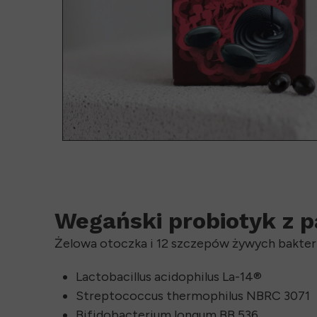
Wegański probiotyk z 
Żelowa otoczka i 12 szczepów żywych bakteri
Lactobacillus acidophilus La-14®
Streptococcus thermophilus NBRC 3071
Bifidobacterium longum BB 536