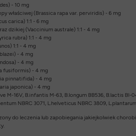
des) - 10 mg
py właściwej (Brassica rapa var. perviridis) - 6 mg
s carica) 1:1 - 6 mg
 dzikiej (Vaccinium australe) 1:1 - 4 mg
ica rubra) 1:1 - 4 mg
nos) 1:1 - 4 mg
 blazei) - 4 mg
ondosa) - 4 mg
a fusiformis) - 4 mg
a pinnatifida) - 4 mg
aria japonica) - 4 mg
e M-16V, B.infantis M-63, B.longum BB536, B.lactis Bl-0
ermentum NBRC 3071, L.helveticus NBRC 3809, L.plantar
zony do leczenia lub zapobiegania jakiejkolwiek choro
y.