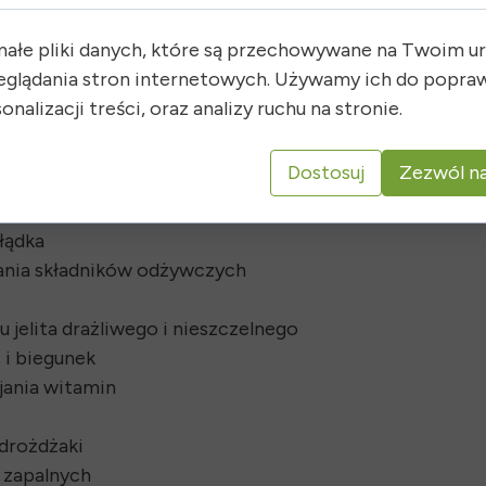
ienie i sprzyjające środowisko. Wysokiej jakości pr
małe pliki danych, które są przechowywane na Twoim u
ość i zapobiegając wielu dolegliwościom.
eglądania stron internetowych. Używamy ich do popraw
onalizacji treści, oraz analizy ruchu na stronie.
ACJI
awności
Dostosuj
Zezwól na
łądka
ania składników odżywczych
jelita drażliwego i nieszczelnego
 i biegunek
jania witamin
drożdżaki
 zapalnych