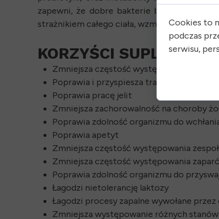
zapewni, że dobre bakterie będą miały pożyw
Cookies to 
strażnikiem całego ciała, wzmacniając odporn
podczas prz
serwisu, pers
KORZYŚCI SUPLEMENT
Zmniejsza częstość występowania niestr
Poprawia i przyspiesza trawienie
Poprawia pracę jelit
Zmniejsza zachorowalność na choroby żo
Poprawia zdolność organizmu do wchłani
Poprawia apetyt
Zmniejsza częstość występowania zespołu 
Zmniejsza częstość występowania zaparć
Poprawia zdolność organizmu do przyswa
Łagodzi nietolerancję laktozy
Łagodzi procesy zapalne wywołane przez 
Zmniejsza występowanie różnych stanów