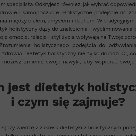
m specjalistą. Odkryjesz również, jak wybrać odpowied
owie i samopoczucie. Holistyczne podejście do zdro
nia między ciałem, umysłem i duchem. W tradycyjnym
tyk holistyczny dąży do znalezienia i wyeliminowani
oje emocje, relacje i styl życia wpływają na Twoje z
. Zrozumienie holistycznego podejścia do odżywian
drowia. Dietetyk holistyczny nie tylko doradzi Ci, c
ak możesz zmienić swoje nawyki, aby wspierać swoje
 jest dietetyk holisty
i czym się zajmuje?
ry łączy wiedzę z zakresu dietetyki z holistycznym pod
 tylko jego dietę, ale również styl życia, emocje, rel