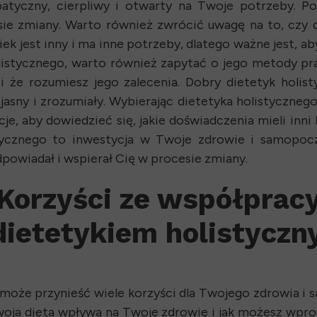
patyczny, cierpliwy i otwarty na Twoje potrzeby. P
ie zmiany. Warto również zwrócić uwagę na to, czy di
ek jest inny i ma inne potrzeby, dlatego ważne jest, a
olistycznego, warto również zapytać o jego metody pra
i że rozumiesz jego zalecenia. Dobry dietetyk holis
sny i zrozumiały. Wybierając dietetyka holistycznego
je, aby dowiedzieć się, jakie doświadczenia mieli inni
ycznego to inwestycja w Twoje zdrowie i samopocz
odpowiadał i wspierał Cię w procesie zmiany.
Korzyści ze współprac
dietetykiem holistycz
może przynieść wiele korzyści dla Twojego zdrowia i 
woja dieta wpływa na Twoje zdrowie i jak możesz wp