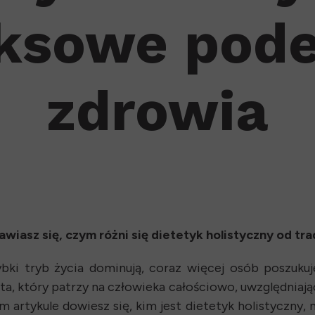
ksowe podej
zdrowia
awiasz się, czym różni się dietetyk holistyczny od tr
zybki tryb życia dominują, coraz więcej osób poszu
sta, który patrzy na człowieka całościowo, uwzględniając
artykule dowiesz się, kim jest dietetyk holistyczny, n