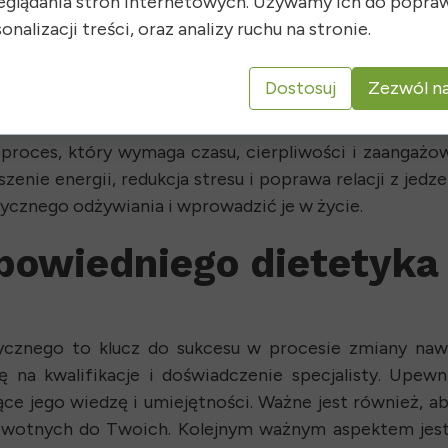
eglądania stron internetowych. Używamy ich do popraw
anie lokalnych i sezonowych produktów oraz unikani
onalizacji treści, oraz analizy ruchu na stronie.
 Twoje indywidualne potrzeby i preferencje. Holistyc
piera Twoje zdrowie i samopoczucie na wszystkich pozi
Dostosuj
Zezwól na
wanie się w potrzeby swojego ciała. Holistyczne odży
 odpowiedzialnych. To świadome podejście do jedze
proces, który wymaga czasu, cierpliwości i zaangażow
nie energii, redukcja stresu i poprawa relacji z jedze
ycznego odżywiania i wprowadzić je w życie.
powiedniego dietetyka 
ycznego to klucz do sukcesu w procesie zmiany na
na kwalifikacje i doświadczenie specjalisty. Upewni
jące jego wiedzę i umiejętności. Ważne jest również, a
otnych do Twoich. Kolejnym ważnym aspektem jest p