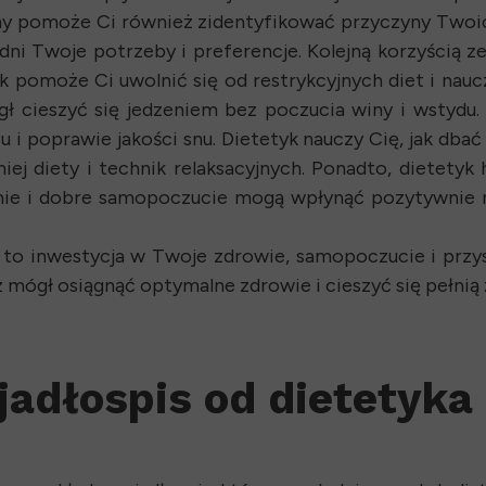
zny pomoże Ci również zidentyfikować przyczyny Tw
lędni Twoje potrzeby i preferencje. Kolejną korzyścią 
k pomoże Ci uwolnić się od restrykcyjnych diet i naucz
gł cieszyć się jedzeniem bez poczucia winy i wstydu
i poprawie jakości snu. Dietetyk nauczy Cię, jak dbać
ej diety i technik relaksacyjnych. Ponadto, dietety
nie i dobre samopoczucie mogą wpłynąć pozytywnie na 
to inwestycja w Twoje zdrowie, samopoczucie i przysz
mógł osiągnąć optymalne zdrowie i cieszyć się pełnią 
adłospis od dietetyka