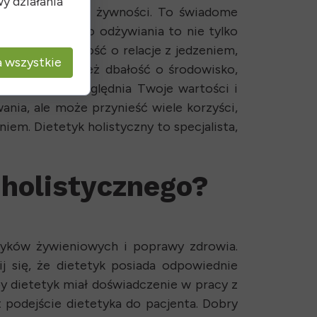
y działania
e przetworzonej żywności. To świadome
zne podejście do odżywiania to nie tylko
omach. To dbałość o relacje z jedzeniem,
 wszystkie
wianie to również dbałość o środowisko,
nia, które uwzględnia Twoje wartości i
ania, ale może przynieść wiele korzyści,
niem. Dietetyk holistyczny to specjalista,
holistycznego?
wyków żywieniowych i poprawy zdrowia.
j się, że dietetyk posiada odpowiednie
by dietetyk miał doświadczenie w pracy z
odejście dietetyka do pacjenta. Dobry