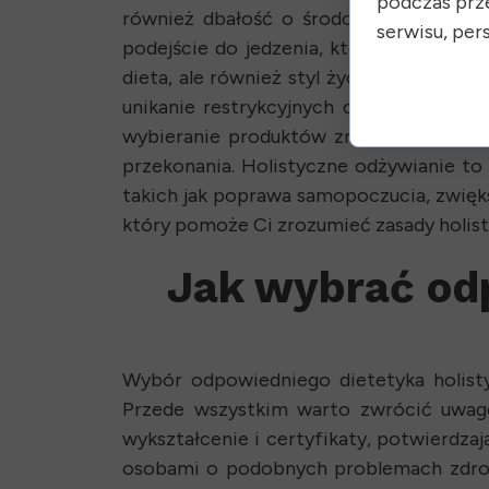
podczas prz
również dbałość o środowisko, wybier
serwisu, pers
podejście do jedzenia, które uwzględnia
dieta, ale również styl życia, który ws
unikanie restrykcyjnych diet i wsłuchi
wybieranie produktów zrównoważonych i
przekonania. Holistyczne odżywianie to 
takich jak poprawa samopoczucia, zwiększe
który pomoże Ci zrozumieć zasady holist
Jak wybrać od
Wybór odpowiedniego dietetyka holist
Przede wszystkim warto zwrócić uwagę 
wykształcenie i certyfikaty, potwierdza
osobami o podobnych problemach zdrow