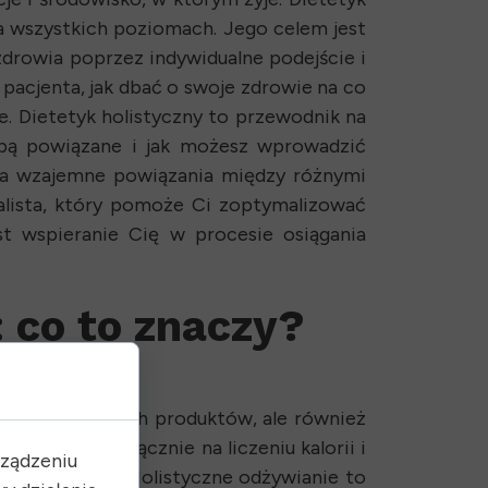
na wszystkich poziomach. Jego celem jest
drowia poprzez indywidualne podejście i
e pacjenta, jak dbać o swoje zdrowie na co
. Dietetyk holistyczny to przewodnik na
obą powiązane i jak możesz wprowadzić
nia wzajemne powiązania między różnymi
jalista, który pomoże Ci zoptymalizować
est wspieranie Cię w procesie osiągania
 co to znaczy?
wczą spożywanych produktów, ale również
skupia się wyłącznie na liczeniu kalorii i
rządzeniu
 innymi ludźmi. Holistyczne odżywianie to