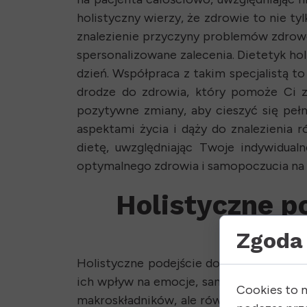
holistyczny wierzy, że zdrowie to nie t
znalezienie przyczyny problemów zdrowo
spersonalizowane zalecenia. Dietetyk holi
dzień. Współpraca z takim specjalistą t
drodze do zdrowia, który pomoże Ci z
pozytywne zmiany, aby cieszyć się peł
aspektami życia i dąży do znalezienia 
dietę, uwzględniając Twoje indywidualn
optymalnego zdrowia i samopoczucia na
Holistyczne p
Zgoda 
Holistyczne podejście do odżywiania to
ich wpływ na emocje, samopoczucie i relac
Cookies to 
makroskładników, ale również na tym, jak