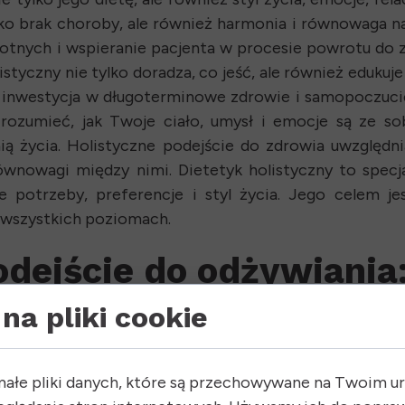
ylko brak choroby, ale również harmonia i równowaga 
tnych i wspieranie pacjenta w procesie powrotu do z
styczny nie tylko doradza, co jeść, ale również edukuj
o inwestycja w długoterminowe zdrowie i samopoczucie
rozumieć, jak Twoje ciało, umysł i emocje są ze s
nią życia. Holistyczne podejście do zdrowia uwzględ
równowagi między nimi. Dietetyk holistyczny to spec
e potrzeby, preferencje i styl życia. Jego celem j
 wszystkich poziomach.
odejście do odżywiania:
na pliki cookie
 koncepcja, która uwzględnia nie tylko wartość odży
je społeczne. Oznacza to, że dietetyk holistyczny nie 
małe pliki danych, które są przechowywane na Twoim u
 jedzenie wpływa na Twój nastrój, energię i relacje z