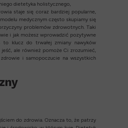
niego dietetyka holistycznego,
wia staje się coraz bardziej popularne,
 modelu medycznym często skupiamy się
a przyczyny problemów zdrowotnych. Taki
drowie i jak możesz wprowadzić pozytywne
ia to klucz do trwałej zmiany nawyków
o jeść, ale również pomoże Ci zrozumieć,
 zdrowie i samopoczucie na wszystkich
czny
ejściem do zdrowia. Oznacza to, że patrzy
acje i środowisko, w którym żyje. Dietetyk