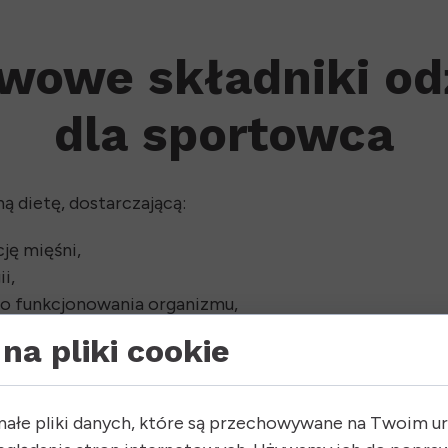
wowe składniki o
dla sportowca
 dietę, dostarczającą:
ję mięśni,
i,
o funkcjonowania organizmu,
cę układu nerwowego i mięśniowego,
na pliki cookie
rzymania nawodnienia.
małe pliki danych, które są przechowywane na Twoim u