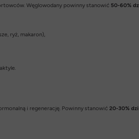
portowców. Węglowodany powinny stanowić
50-60% dzi
ze, ryż, makaron),
aktyle.
ormonalną i regenerację. Powinny stanowić
20-30% dzi