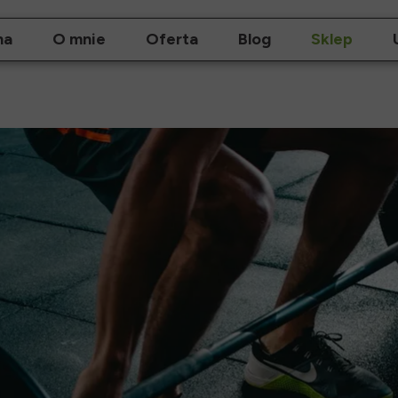
na
O mnie
Oferta
Blog
Sklep